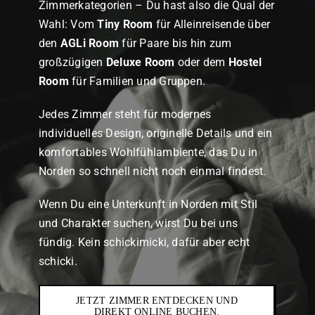
Zimmerkategorien – Du hast also die Qual der
Wahl: Vom
Tiny Room
für Alleinreisende über
den
AGLi Room
für Paare bis hin zum
großzügigen
Deluxe Room
oder dem
Hostel
Room
für Familien und Gruppen.
Jedes Zimmer steht für modernes
individuelles Design, originelle Details und ein
komfortables Wohlfühlambiente, das Du in
Norden so schnell nicht noch einmal findest.
Wenn Du eine Unterkunft in Norden mit Stil
und Charakter suchen, wirst Du bei uns
fündig. Kein schickimicki, dafür aber echt
schicki.
JETZT ZIMMER ENTDECKEN UND
DIREKT ONLINE BUCHEN.