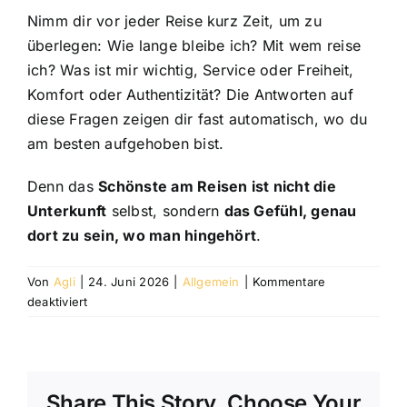
Nimm dir vor jeder Reise kurz Zeit, um zu
überlegen: Wie lange bleibe ich? Mit wem reise
ich? Was ist mir wichtig, Service oder Freiheit,
Komfort oder Authentizität? Die Antworten auf
diese Fragen zeigen dir fast automatisch, wo du
am besten aufgehoben bist.
Denn das
Schönste am Reisen ist nicht die
Unterkunft
selbst, sondern
das Gefühl, genau
dort zu sein, wo man hingehört
.
Von
Agli
|
24. Juni 2026
|
Allgemein
|
Kommentare
für
deaktiviert
Hotel
oder
Ferienwohnung
–
Share This Story, Choose Your
welche